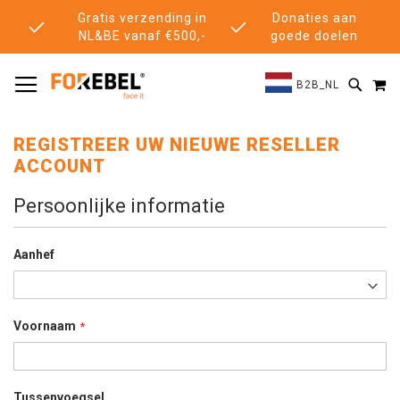
Gratis verzending in
Donaties aan
NL&BE vanaf €500,-
goede doelen
TOGGLE NAV
M
SEAR
B2B_NL
REGISTREER UW NIEUWE RESELLER
ACCOUNT
Persoonlijke informatie
Aanhef
Voornaam
Tussenvoegsel