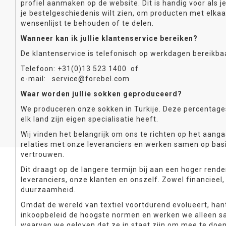
profiel aanmaken op de website. Dit is handig voor als je
je bestelgeschiedenis wilt zien, om producten met elkaar
wensenlijst te behouden of te delen.
Wanneer kan ik jullie klantenservice bereiken?
De klantenservice is telefonisch op werkdagen bereikbaa
Telefoon: +31(0)13 523 1400 of
e-mail: service@forebel.com
Waar worden jullie sokken geproduceerd?
We produceren onze sokken in Turkije. Deze percentages
elk land zijn eigen specialisatie heeft.
Wij vinden het belangrijk om ons te richten op het aang
relaties met onze leveranciers en werken samen op bas
vertrouwen.
Dit draagt op de langere termijn bij aan een hoger ren
leveranciers, onze klanten en onszelf. Zowel financieel, 
duurzaamheid.
Omdat de wereld van textiel voortdurend evolueert, han
inkoopbeleid de hoogste normen en werken we alleen s
waarvan we geloven dat ze in staat zijn om mee te do