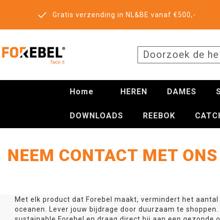
Gratis verzending in NL&BE vanaf €500,-
SEARCH
Home
HEREN
DAMES
DOWNLOADS
REEBOK
CATC
NEEM CONTACT MET ONS
Met elk product dat Forebel maakt, vermindert het aantal
oceanen. Lever jouw bijdrage door duurzaam te shoppen. 
sustainable Forebel en draag direct bij aan een gezonde