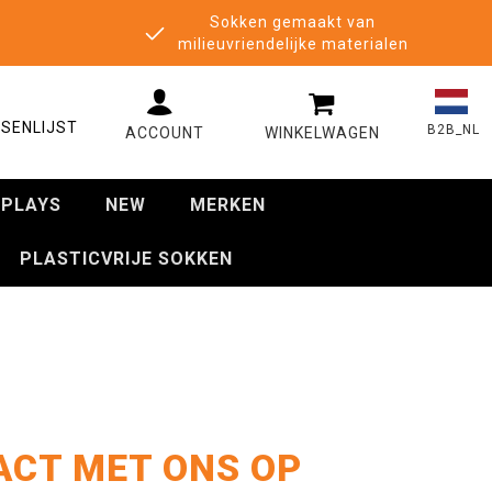
Sokken gemaakt van
milieuvriendelijke materialen
MIJN WINKELWAGE
SENLIJST
B2B_NL
SPLAYS
NEW
MERKEN
PLASTICVRIJE SOKKEN
ACT MET ONS OP