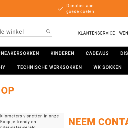
Donaties aan
goede doelen
SEARCH
KLANTENSERVICE
WEN
SNEAKERSOKKEN
KINDEREN
CADEAUS
DI
HY
TECHNISCHE WERKSOKKEN
WK SOKKEN
 OP
 kilometers visnetten in onze
NEEM CONT
Koop je trendy en
 onderwaterwereld.