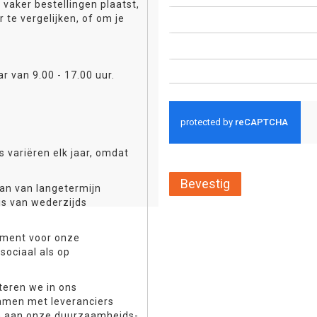
 vaker bestellingen plaatst,
 te vergelijken, of om je
r van 9.00 - 17.00 uur.
 variëren elk jaar, omdat
Bevestig
aan van langetermijn
is van wederzijds
dement voor onze
sociaal als op
teren we in ons
amen met leveranciers
en aan onze duurzaamheids-