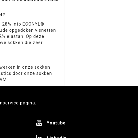
rd?
an 28% into ECONYL®
oude opgedoken visnetten
2% elastan. Op deze
eve sokken die zeer
werken in onze sokken
astics door onze sokken
IVM.
enservice pagina.
Youtube